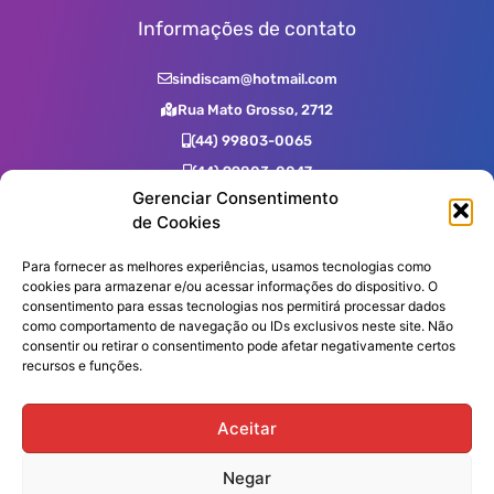
Informações de contato
sindiscam@hotmail.com
Rua Mato Grosso, 2712
(44) 99803-0065
(44) 99803-0047
Gerenciar Consentimento
(44) 99731-0400
de Cookies
(44) 3523-2725
(44) 3523-7539
Para fornecer as melhores experiências, usamos tecnologias como
cookies para armazenar e/ou acessar informações do dispositivo. O
consentimento para essas tecnologias nos permitirá processar dados
como comportamento de navegação ou IDs exclusivos neste site. Não
Assine nossa Newsletter!
consentir ou retirar o consentimento pode afetar negativamente certos
recursos e funções.
Aceitar
Enviar
Negar