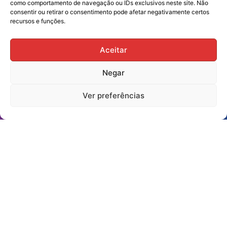
como comportamento de navegação ou IDs exclusivos neste site. Não
consentir ou retirar o consentimento pode afetar negativamente certos
recursos e funções.
sindiscam@hotmail.com
Rua Mato Grosso, 2712
Aceitar
(44) 99803-0065
(44) 99803-0047
Negar
(44) 99731-0400
(44) 3523-2725
Ver preferências
(44) 3523-7539
Assine nossa Newsletter!
Enviar