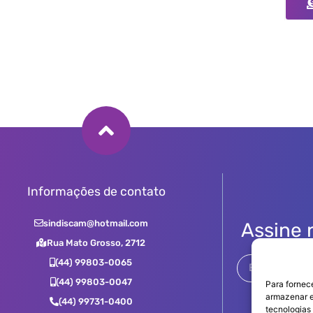
Informações de contato
sindiscam@hotmail.com
Assine 
Rua Mato Grosso, 2712
(44) 99803-0065
(44) 99803-0047
Para fornec
armazenar e
(44) 99731-0400
tecnologias