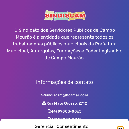
O Sindicato dos Servidores Públicos de Campo
Mourão é a entidade que representa todos os
trabalhadores públicos municipais da Prefeitura
Municipal, Autarquias, Fundações e Poder Legislativo
de Campo Mourão.
Informações de contato
sindiscam@hotmail.com
Rua Mato Grosso, 2712
(44) 99803-0065
(44) 99803-0047
Gerenciar Consentimento
(44) 99731-0400