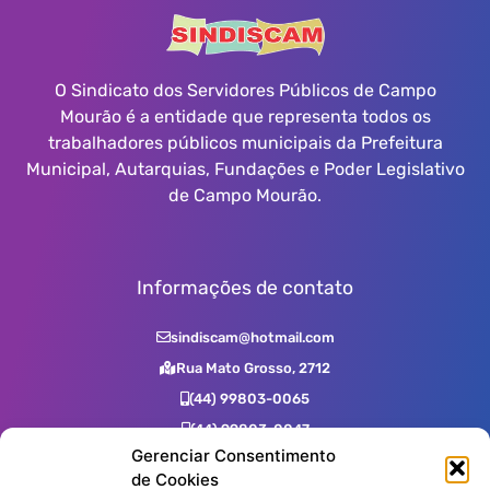
O Sindicato dos Servidores Públicos de Campo
Mourão é a entidade que representa todos os
trabalhadores públicos municipais da Prefeitura
Municipal, Autarquias, Fundações e Poder Legislativo
de Campo Mourão.
Informações de contato
sindiscam@hotmail.com
Rua Mato Grosso, 2712
(44) 99803-0065
(44) 99803-0047
Gerenciar Consentimento
(44) 99731-0400
de Cookies