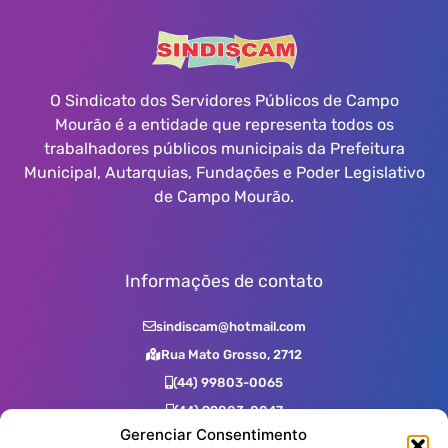
O Sindicato dos Servidores Públicos de Campo
Mourão é a entidade que representa todos os
trabalhadores públicos municipais da Prefeitura
Municipal, Autarquias, Fundações e Poder Legislativo
de Campo Mourão.
Informações de contato
sindiscam@hotmail.com
Rua Mato Grosso, 2712
(44) 99803-0065
(44) 99803-0047
Gerenciar Consentimento
(44) 99731-0400