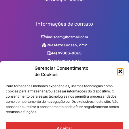
Informações de contato
sindiscam@hotmail.com
Rua Mato Grosso, 2712
(44) 99803-0065
(44) 99803-0047
Gerenciar Consentimento
(44) 99731-0400
de Cookies
(44) 3523-2725
(44) 3523-7539
Para fornecer as melhores experiências, usamos tecnologias como
cookies para armazenar e/ou acessar informações do dispositivo. O
consentimento para essas tecnologias nos permitirá processar dados
como comportamento de navegação ou IDs exclusivos neste site. Não
Assine nossa Newsletter!
consentir ou retirar o consentimento pode afetar negativamente certos
recursos e funções.
Aceitar