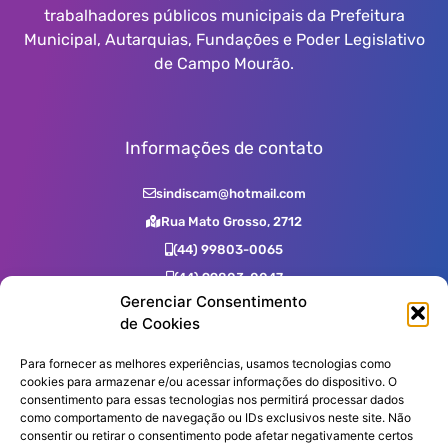
trabalhadores públicos municipais da Prefeitura
Municipal, Autarquias, Fundações e Poder Legislativo
de Campo Mourão.
Informações de contato
sindiscam@hotmail.com
Rua Mato Grosso, 2712
(44) 99803-0065
(44) 99803-0047
Gerenciar Consentimento
(44) 99731-0400
de Cookies
(44) 3523-2725
(44) 3523-7539
Para fornecer as melhores experiências, usamos tecnologias como
cookies para armazenar e/ou acessar informações do dispositivo. O
consentimento para essas tecnologias nos permitirá processar dados
como comportamento de navegação ou IDs exclusivos neste site. Não
Assine nossa Newsletter!
consentir ou retirar o consentimento pode afetar negativamente certos