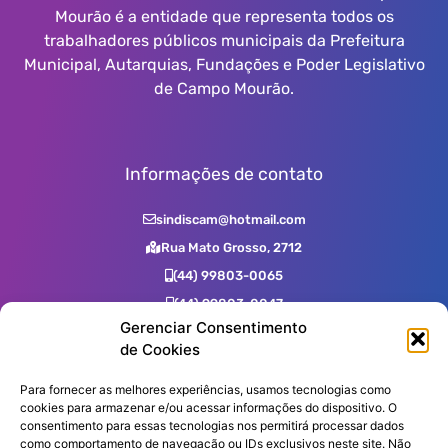
Mourão é a entidade que representa todos os
trabalhadores públicos municipais da Prefeitura
Municipal, Autarquias, Fundações e Poder Legislativo
de Campo Mourão.
Informações de contato
sindiscam@hotmail.com
Rua Mato Grosso, 2712
(44) 99803-0065
(44) 99803-0047
Gerenciar Consentimento
(44) 99731-0400
de Cookies
(44) 3523-2725
(44) 3523-7539
Para fornecer as melhores experiências, usamos tecnologias como
cookies para armazenar e/ou acessar informações do dispositivo. O
consentimento para essas tecnologias nos permitirá processar dados
como comportamento de navegação ou IDs exclusivos neste site. Não