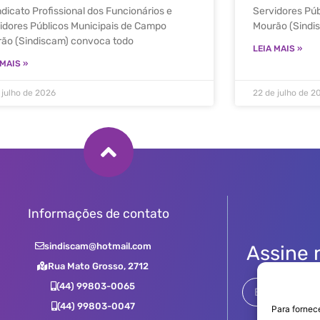
ndicato Profissional dos Funcionários e
Servidores Pú
idores Públicos Municipais de Campo
Mourão (Sindi
ão (Sindiscam) convoca todo
LEIA MAIS »
 MAIS »
 julho de 2026
22 de julho de 2
Informações de contato
sindiscam@hotmail.com
Assine 
Rua Mato Grosso, 2712
(44) 99803-0065
(44) 99803-0047
Para fornec