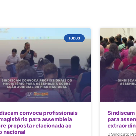
TODOS
discam convoca profissionais
Sindiscam
magistério para assembleia
para assem
re proposta relacionada ao
extraordiná
o nacional
O Sindicato Pr