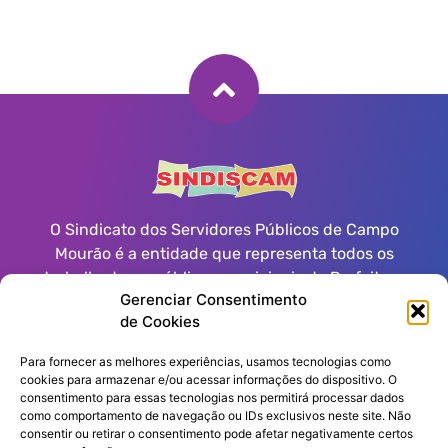
O Sindicato dos Servidores Públicos de Campo
Mourão é a entidade que representa todos os
trabalhadores públicos municipais da Prefeitura
Gerenciar Consentimento
Municipal, Autarquias, Fundações e Poder Legislativo
de Cookies
de Campo Mourão.
Para fornecer as melhores experiências, usamos tecnologias como
cookies para armazenar e/ou acessar informações do dispositivo. O
consentimento para essas tecnologias nos permitirá processar dados
Informações de contato
como comportamento de navegação ou IDs exclusivos neste site. Não
consentir ou retirar o consentimento pode afetar negativamente certos