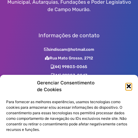
Municipal, Autarquias, Fundações e Poder Legislativo
de Campo Mourão.
Informações de contato
sindiscam@hotmail.com
Rua Mato Grosso, 2712
(44) 99803-0065
(44) 99803-0047
Gerenciar Consentimento
(44) 99731-0400
de Cookies
(44) 3523-2725
(44) 3523-7539
Para fornecer as melhores experiências, usamos tecnologias como
cookies para armazenar e/ou acessar informações do dispositivo. O
consentimento para essas tecnologias nos permitirá processar dados
como comportamento de navegação ou IDs exclusivos neste site. Não
Assine nossa Newsletter!
consentir ou retirar o consentimento pode afetar negativamente certos
recursos e funções.