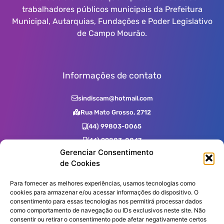
trabalhadores públicos municipais da Prefeitura
Municipal, Autarquias, Fundações e Poder Legislativo
de Campo Mourão.
Informações de contato
sindiscam@hotmail.com
Rua Mato Grosso, 2712
(44) 99803-0065
(44) 99803-0047
Gerenciar Consentimento
(44) 99731-0400
de Cookies
(44) 3523-2725
(44) 3523-7539
Para fornecer as melhores experiências, usamos tecnologias como
cookies para armazenar e/ou acessar informações do dispositivo. O
consentimento para essas tecnologias nos permitirá processar dados
como comportamento de navegação ou IDs exclusivos neste site. Não
Assine nossa Newsletter!
consentir ou retirar o consentimento pode afetar negativamente certos