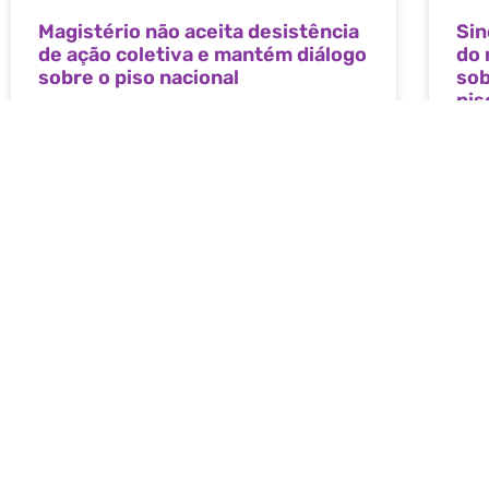
Magistério não aceita desistência
Sin
de ação coletiva e mantém diálogo
do 
sobre o piso nacional
sob
pis
Os profissionais do magistério de Campo
Mourão deliberaram, por unanimidade, pela não
O Si
desistência da Ação
Serv
Mour
LEIA MAIS »
LEIA
5 de agosto de 2026
31 de