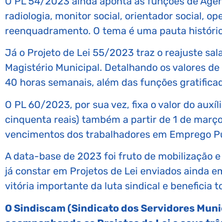
O PL 54/2023 ainda aponta as funções de Agente
radiologia, monitor social, orientador social, 
reenquadramento. O tema é uma pauta históric
Já o Projeto de Lei 55/2023 traz o reajuste sa
Magistério Municipal. Detalhando os valores d
40 horas semanais, além das funções gratifica
O PL 60/2023, por sua vez, fixa o valor do aux
cinquenta reais) também a partir de 1 de março.
vencimentos dos trabalhadores em Emprego Pú
A data-base de 2023 foi fruto de mobilização e
já constar em Projetos de Lei enviados ainda e
vitória importante da luta sindical e beneficia t
O Sindiscam (Sindicato dos Servidores Mun