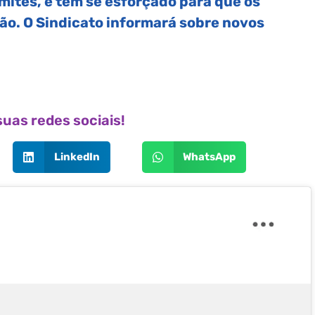
mites, e tem se esforçado para que os
ão. O Sindicato informará sobre novos
uas redes sociais!
LinkedIn
WhatsApp