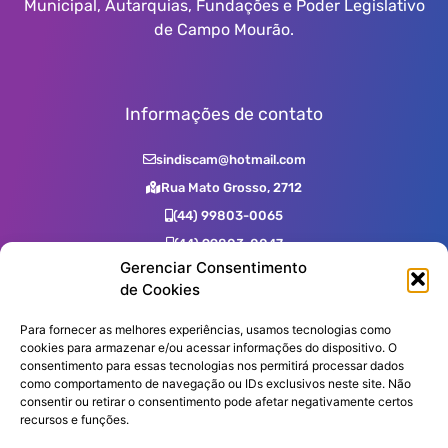
Municipal, Autarquias, Fundações e Poder Legislativo
de Campo Mourão.
Informações de contato
sindiscam@hotmail.com
Rua Mato Grosso, 2712
(44) 99803-0065
(44) 99803-0047
Gerenciar Consentimento
(44) 99731-0400
de Cookies
(44) 3523-2725
(44) 3523-7539
Para fornecer as melhores experiências, usamos tecnologias como
cookies para armazenar e/ou acessar informações do dispositivo. O
consentimento para essas tecnologias nos permitirá processar dados
como comportamento de navegação ou IDs exclusivos neste site. Não
Assine nossa Newsletter!
consentir ou retirar o consentimento pode afetar negativamente certos
recursos e funções.