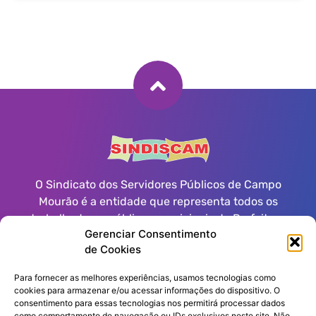
O Sindicato dos Servidores Públicos de Campo
Mourão é a entidade que representa todos os
trabalhadores públicos municipais da Prefeitura
Gerenciar Consentimento
Municipal, Autarquias, Fundações e Poder Legislativo
de Cookies
de Campo Mourão.
Para fornecer as melhores experiências, usamos tecnologias como
cookies para armazenar e/ou acessar informações do dispositivo. O
consentimento para essas tecnologias nos permitirá processar dados
Informações de contato
como comportamento de navegação ou IDs exclusivos neste site. Não