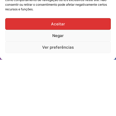
consentir ou retirar o consentimento pode afetar negativamente certos
recursos e funções.
sindiscam@hotmail.com
Rua Mato Grosso, 2712
Aceitar
(44) 99803-0065
(44) 99803-0047
Negar
(44) 99731-0400
(44) 3523-2725
Ver preferências
(44) 3523-7539
Assine nossa Newsletter!
Enviar