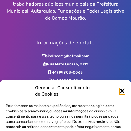
trabalhadores públicos municipais da Prefeitura
Municipal, Autarquias, Fundações e Poder Legislativo
de Campo Mourão.
Informações de contato
sindiscam@hotmail.com
Rua Mato Grosso, 2712
(44) 99803-0065
(44) 99803-0047
Gerenciar Consentimento
(44) 99731-0400
de Cookies
(44) 3523-2725
(44) 3523-7539
Para fornecer as melhores experiências, usamos tecnologias como
cookies para armazenar e/ou acessar informações do dispositivo. O
consentimento para essas tecnologias nos permitirá processar dados
como comportamento de navegação ou IDs exclusivos neste site. Não
Assine nossa Newsletter!
consentir ou retirar o consentimento pode afetar negativamente certos