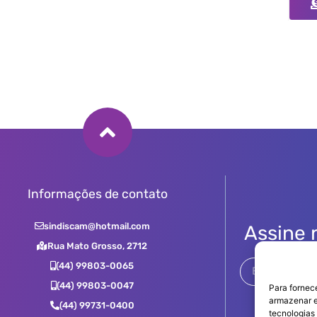
Informações de contato
sindiscam@hotmail.com
Assine 
Rua Mato Grosso, 2712
(44) 99803-0065
(44) 99803-0047
Para fornec
armazenar e
(44) 99731-0400
tecnologias