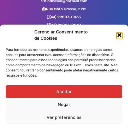
sindiscam@hotmail.com
Rua Mato Grosso, 2712
(44) 99803-0065
(44) 99803-0047
Gerenciar Consentimento
(44) 99731-0400
de Cookies
(44) 3523-2725
(44) 3523-7539
Para fornecer as melhores experiências, usamos tecnologias como
cookies para armazenar e/ou acessar informações do dispositivo. O
consentimento para essas tecnologias nos permitirá processar dados
como comportamento de navegação ou IDs exclusivos neste site. Não
Assine nossa Newsletter!
consentir ou retirar o consentimento pode afetar negativamente certos
recursos e funções.
Aceitar
Enviar
Negar
Ver preferências
Desenvolvido por Moai Comunicação