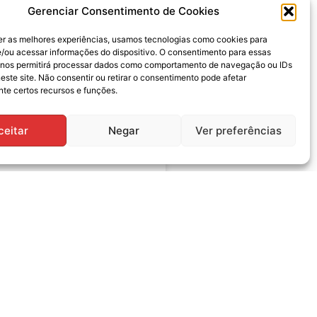
Gerenciar Consentimento de Cookies
er as melhores experiências, usamos tecnologias como cookies para
/ou acessar informações do dispositivo. O consentimento para essas
 nos permitirá processar dados como comportamento de navegação ou IDs
este site. Não consentir ou retirar o consentimento pode afetar
te certos recursos e funções.
 convoca servidores
ceitar
Negar
Ver preferências
bleia geral
ria no dia 28 de julho
ofissional dos Funcionários e
blicos Municipais de Campo
scam) convoca os
026