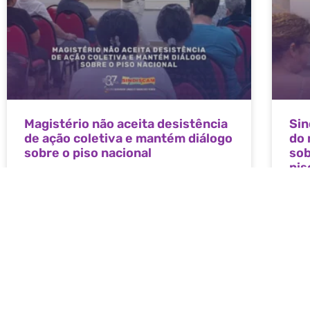
Magistério não aceita desistência
Sin
de ação coletiva e mantém diálogo
do 
sobre o piso nacional
sob
pis
Os profissionais do magistério de Campo
Mourão deliberaram, por unanimidade, pela não
O Si
desistência da Ação
Serv
Mour
LEIA MAIS »
LEIA
5 de agosto de 2026
31 de