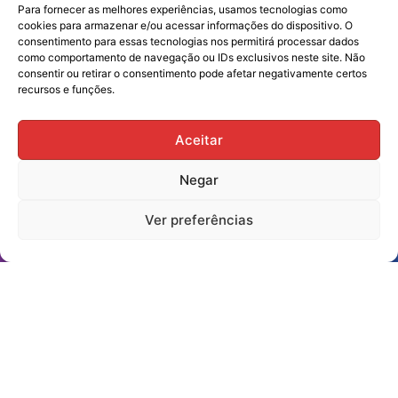
Para fornecer as melhores experiências, usamos tecnologias como
cookies para armazenar e/ou acessar informações do dispositivo. O
consentimento para essas tecnologias nos permitirá processar dados
Informações de contato
como comportamento de navegação ou IDs exclusivos neste site. Não
consentir ou retirar o consentimento pode afetar negativamente certos
recursos e funções.
sindiscam@hotmail.com
Rua Mato Grosso, 2712
Aceitar
(44) 99803-0065
(44) 99803-0047
Negar
(44) 99731-0400
(44) 3523-2725
Ver preferências
(44) 3523-7539
Assine nossa Newsletter!