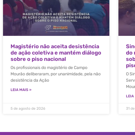
Magistério não aceita desistência
Sin
de ação coletiva e mantém diálogo
do 
sobre o piso nacional
sob
pis
Os profissionais do magistério de Campo
Mourão deliberaram, por unanimidade, pela não
O Si
desistência da Ação
Serv
Mour
LEIA MAIS »
LEIA
5 de agosto de 2026
31 de