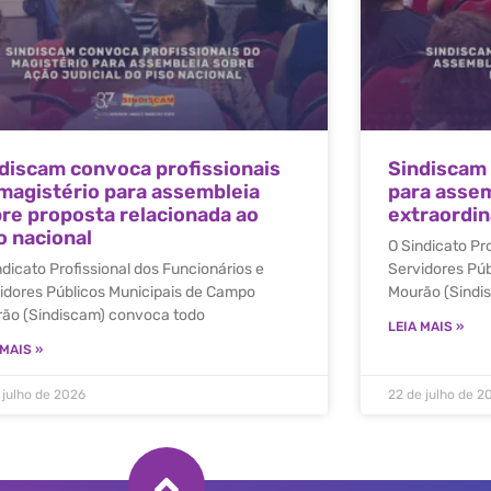
discam convoca profissionais
Sindiscam
magistério para assembleia
para assem
re proposta relacionada ao
extraordiná
o nacional
O Sindicato Pr
ndicato Profissional dos Funcionários e
Servidores Pú
idores Públicos Municipais de Campo
Mourão (Sindi
ão (Sindiscam) convoca todo
LEIA MAIS »
 MAIS »
 julho de 2026
22 de julho de 2